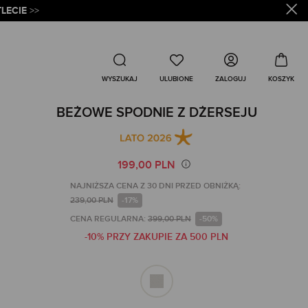
LECIE
>>
Wyszukaj
ZALOGUJ
WYSZUKAJ
BEŻOWE SPODNIE Z DŻERSEJU
199,00 PLN
NAJNIŻSZA CENA Z 30 DNI PRZED OBNIŻKĄ:
239,00 PLN
-17%
CENA REGULARNA:
399,00 PLN
-50%
-10% PRZY ZAKUPIE ZA 500 PLN