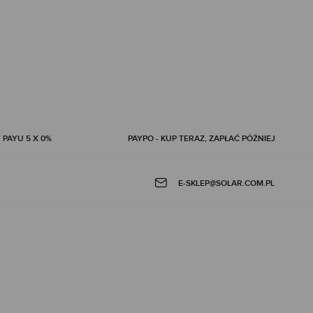
 PAYU 5 X 0%
PAYPO - KUP TERAZ, ZAPŁAĆ PÓŹNIEJ
E-SKLEP@SOLAR.COM.PL