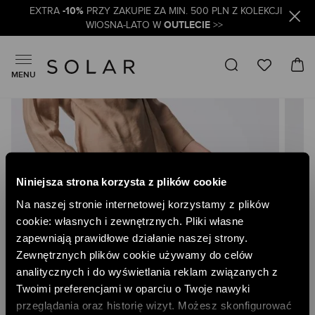
-10%
EXTRA
PRZY ZAKUPIE ZA MIN. 500 PLN Z KOLEKCJI
OUTLECIE
WIOSNA-LATO W
>>
MENU
Skip
to
the
end
of
the
Niniejsza strona korzysta z plików cookie
images
gallery
Na naszej stronie internetowej korzystamy z plików
cookie: własnych i zewnętrznych. Pliki własne
zapewniają prawidłowe działanie naszej strony.
Zewnętrznych plików cookie używamy do celów
analitycznych i do wyświetlania reklam związanych z
Twoimi preferencjami w oparciu o Twoje nawyki
przeglądania oraz historię wizyt. Możesz skonfigurować