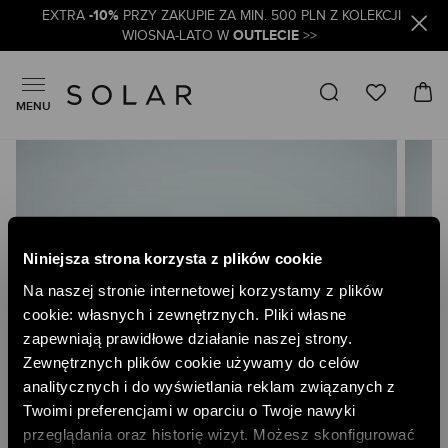
-10%
EXTRA
PRZY ZAKUPIE ZA MIN. 500 PLN Z KOLEKCJI
OUTLECIE
WIOSNA-LATO W
>>
MENU
Skip
to
the
end
of
the
Niniejsza strona korzysta z plików cookie
images
gallery
Na naszej stronie internetowej korzystamy z plików
cookie: własnych i zewnętrznych. Pliki własne
zapewniają prawidłowe działanie naszej strony.
Zewnętrznych plików cookie używamy do celów
analitycznych i do wyświetlania reklam związanych z
Twoimi preferencjami w oparciu o Twoje nawyki
przeglądania oraz historię wizyt. Możesz skonfigurować