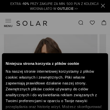
-10%
EXTRA
PRZY ZAKUPIE ZA MIN. 500 PLN Z KOLEKCJI
OUTLECIE
WIOSNA-LATO W
>>
MENU
Skip
to
the
end
of
the
Niniejsza strona korzysta z plików cookie
images
gallery
Na naszej stronie internetowej korzystamy z plików
cookie: własnych i zewnętrznych. Pliki własne
zapewniają prawidłowe działanie naszej strony.
Zewnętrznych plików cookie używamy do celów
analitycznych i do wyświetlania reklam związanych z
Twoimi preferencjami w oparciu o Twoje nawyki
przeglądania oraz historię wizyt. Możesz skonfigurować