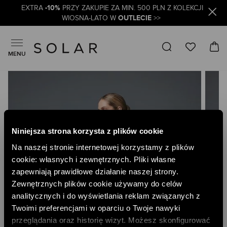
-10%
EXTRA
PRZY ZAKUPIE ZA MIN. 500 PLN Z KOLEKCJI
OUTLECIE
WIOSNA-LATO W
>>
MENU
Skip
to
the
end
of
the
Niniejsza strona korzysta z plików cookie
images
gallery
Na naszej stronie internetowej korzystamy z plików
cookie: własnych i zewnętrznych. Pliki własne
zapewniają prawidłowe działanie naszej strony.
Zewnętrznych plików cookie używamy do celów
analitycznych i do wyświetlania reklam związanych z
Twoimi preferencjami w oparciu o Twoje nawyki
przeglądania oraz historię wizyt. Możesz skonfigurować