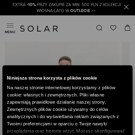
-10%
EXTRA
PRZY ZAKUPIE ZA MIN. 500 PLN Z KOLEKCJI
OUTLECIE
WIOSNA-LATO W
>>
MENU
Skip
to
the
end
of
the
Niniejsza strona korzysta z plików cookie
images
gallery
Na naszej stronie internetowej korzystamy z plików
cookie: własnych i zewnętrznych. Pliki własne
zapewniają prawidłowe działanie naszej strony.
Zewnętrznych plików cookie używamy do celów
analitycznych i do wyświetlania reklam związanych z
Twoimi preferencjami w oparciu o Twoje nawyki
przeglądania oraz historię wizyt. Możesz skonfigurować