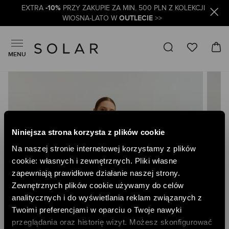
-10%
EXTRA
PRZY ZAKUPIE ZA MIN. 500 PLN Z KOLEKCJI
OUTLECIE
WIOSNA-LATO W
>>
MENU
Skip
to
the
end
of
the
Niniejsza strona korzysta z plików cookie
images
gallery
Na naszej stronie internetowej korzystamy z plików
cookie: własnych i zewnętrznych. Pliki własne
zapewniają prawidłowe działanie naszej strony.
Zewnętrznych plików cookie używamy do celów
analitycznych i do wyświetlania reklam związanych z
Twoimi preferencjami w oparciu o Twoje nawyki
przeglądania oraz historię wizyt. Możesz skonfigurować