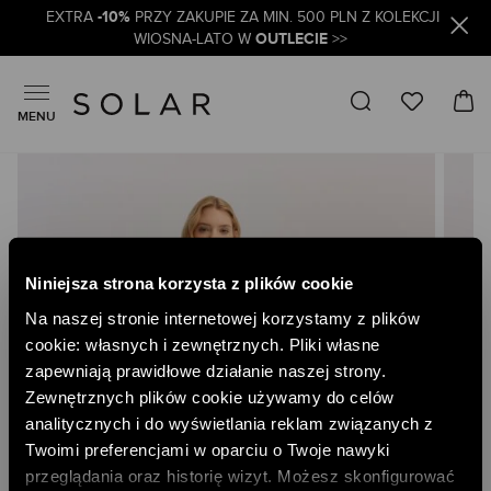
-10%
EXTRA
PRZY ZAKUPIE ZA MIN. 500 PLN Z KOLEKCJI
OUTLECIE
WIOSNA-LATO W
>>
MENU
Skip
to
the
end
of
the
Niniejsza strona korzysta z plików cookie
images
gallery
Na naszej stronie internetowej korzystamy z plików
cookie: własnych i zewnętrznych. Pliki własne
zapewniają prawidłowe działanie naszej strony.
Zewnętrznych plików cookie używamy do celów
analitycznych i do wyświetlania reklam związanych z
Twoimi preferencjami w oparciu o Twoje nawyki
przeglądania oraz historię wizyt. Możesz skonfigurować