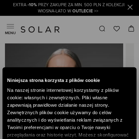
-10%
EXTRA
PRZY ZAKUPIE ZA MIN. 500 PLN Z KOLEKCJI
OUTLECIE
WIOSNA-LATO W
>>
MENU
Skip
to
the
end
of
the
Niniejsza strona korzysta z plików cookie
images
gallery
Na naszej stronie internetowej korzystamy z plików
cookie: własnych i zewnętrznych. Pliki własne
zapewniają prawidłowe działanie naszej strony.
Zewnętrznych plików cookie używamy do celów
analitycznych i do wyświetlania reklam związanych z
Twoimi preferencjami w oparciu o Twoje nawyki
przeglądania oraz historię wizyt. Możesz skonfigurować