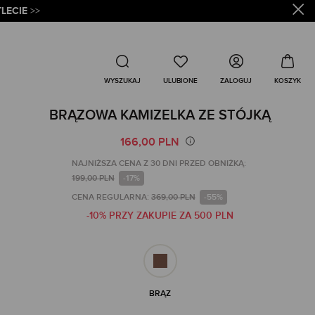
LECIE
>>
Wyszukaj
ZALOGUJ
WYSZUKAJ
BRĄZOWA KAMIZELKA ZE STÓJKĄ
166,00 PLN
NAJNIŻSZA CENA Z 30 DNI PRZED OBNIŻKĄ:
199,00 PLN
-17%
CENA REGULARNA:
369,00 PLN
-55%
-10% PRZY ZAKUPIE ZA 500 PLN
BRĄZ