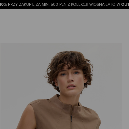
-10%
OUT
PRZY ZAKUPIE ZA MIN. 500 PLN Z KOLEKCJI WIOSNA-LATO W