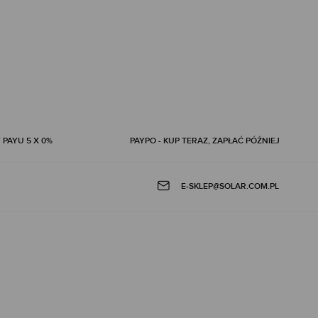
 PAYU 5 X 0%
PAYPO - KUP TERAZ, ZAPŁAĆ PÓŹNIEJ
E-SKLEP@SOLAR.COM.PL