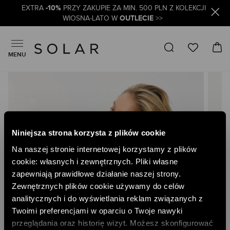
-10%
EXTRA
PRZY ZAKUPIE ZA MIN. 500 PLN Z KOLEKCJI
OUTLECIE
WIOSNA-LATO W
>>
MENU
Skip
to
the
end
of
the
Niniejsza strona korzysta z plików cookie
images
gallery
Na naszej stronie internetowej korzystamy z plików
cookie: własnych i zewnętrznych. Pliki własne
zapewniają prawidłowe działanie naszej strony.
Zewnętrznych plików cookie używamy do celów
analitycznych i do wyświetlania reklam związanych z
Twoimi preferencjami w oparciu o Twoje nawyki
przeglądania oraz historię wizyt. Możesz skonfigurować