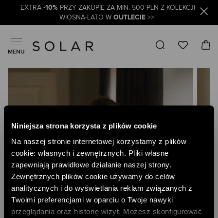
-10%
EXTRA
PRZY ZAKUPIE ZA MIN. 500 PLN Z KOLEKCJI
OUTLECIE
WIOSNA-LATO W
>>
MENU
Skip
to
the
end
of
the
Niniejsza strona korzysta z plików cookie
images
gallery
Na naszej stronie internetowej korzystamy z plików
cookie: własnych i zewnętrznych. Pliki własne
zapewniają prawidłowe działanie naszej strony.
Zewnętrznych plików cookie używamy do celów
analitycznych i do wyświetlania reklam związanych z
Twoimi preferencjami w oparciu o Twoje nawyki
przeglądania oraz historię wizyt. Możesz skonfigurować