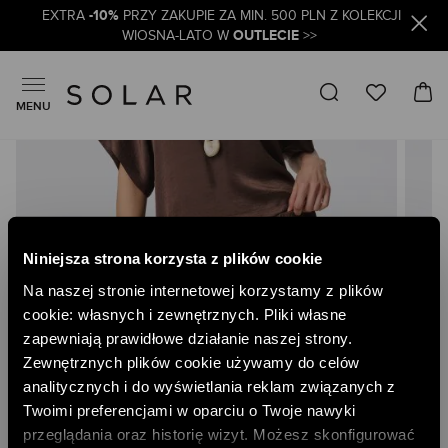
-10%
EXTRA
PRZY ZAKUPIE ZA MIN. 500 PLN Z KOLEKCJI
OUTLECIE
WIOSNA-LATO W
>>
MENU
Skip
to
the
end
of
the
Niniejsza strona korzysta z plików cookie
images
gallery
Na naszej stronie internetowej korzystamy z plików
cookie: własnych i zewnętrznych. Pliki własne
zapewniają prawidłowe działanie naszej strony.
Zewnętrznych plików cookie używamy do celów
analitycznych i do wyświetlania reklam związanych z
Twoimi preferencjami w oparciu o Twoje nawyki
przeglądania oraz historię wizyt. Możesz skonfigurować