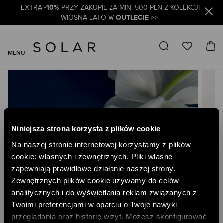
-10%
EXTRA
PRZY ZAKUPIE ZA MIN. 500 PLN Z KOLEKCJI
OUTLECIE
WIOSNA-LATO W
>>
MENU
Skip
to
the
end
of
the
Niniejsza strona korzysta z plików cookie
images
gallery
Na naszej stronie internetowej korzystamy z plików
cookie: własnych i zewnętrznych. Pliki własne
zapewniają prawidłowe działanie naszej strony.
Zewnętrznych plików cookie używamy do celów
analitycznych i do wyświetlania reklam związanych z
Twoimi preferencjami w oparciu o Twoje nawyki
przeglądania oraz historię wizyt. Możesz skonfigurować