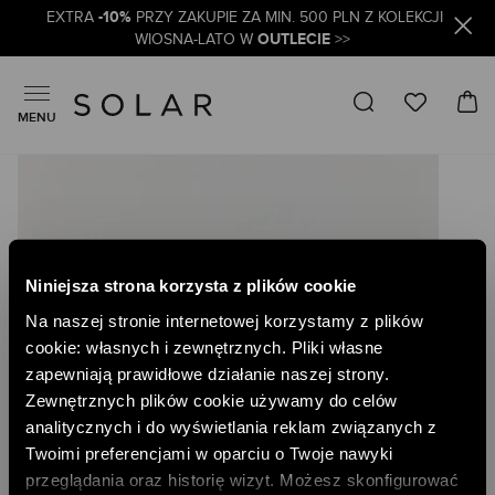
-10%
EXTRA
PRZY ZAKUPIE ZA MIN. 500 PLN Z KOLEKCJI
OUTLECIE
WIOSNA-LATO W
>>
MENU
Skip
to
the
end
of
the
Niniejsza strona korzysta z plików cookie
images
gallery
Na naszej stronie internetowej korzystamy z plików
cookie: własnych i zewnętrznych. Pliki własne
zapewniają prawidłowe działanie naszej strony.
Zewnętrznych plików cookie używamy do celów
analitycznych i do wyświetlania reklam związanych z
Twoimi preferencjami w oparciu o Twoje nawyki
przeglądania oraz historię wizyt. Możesz skonfigurować