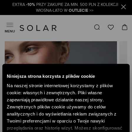
-10%
EXTRA
PRZY ZAKUPIE ZA MIN. 500 PLN Z KOLEKCJI
OUTLECIE
WIOSNA-LATO W
>>
MENU
Skip
to
the
end
of
the
Niniejsza strona korzysta z plików cookie
images
gallery
Na naszej stronie internetowej korzystamy z plików
cookie: własnych i zewnętrznych. Pliki własne
zapewniają prawidłowe działanie naszej strony.
Zewnętrznych plików cookie używamy do celów
analitycznych i do wyświetlania reklam związanych z
Twoimi preferencjami w oparciu o Twoje nawyki
przeglądania oraz historię wizyt. Możesz skonfigurować