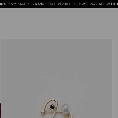
-10%
OUT
PRZY ZAKUPIE ZA MIN. 500 PLN Z KOLEKCJI WIOSNA-LATO W