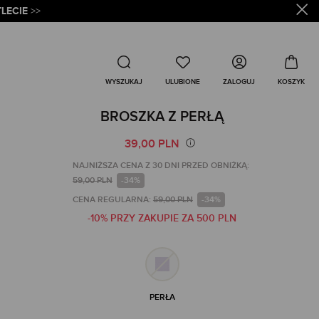
LECIE
>>
Wyszukaj
ZALOGUJ
WYSZUKAJ
BROSZKA Z PERŁĄ
39,00 PLN
NAJNIŻSZA CENA Z 30 DNI PRZED OBNIŻKĄ:
59,00 PLN
-34%
CENA REGULARNA:
59,00 PLN
-34%
-10% PRZY ZAKUPIE ZA 500 PLN
PERŁA