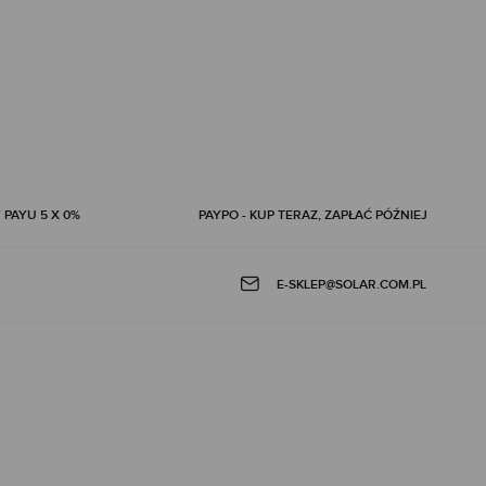
 PAYU 5 X 0%
PAYPO - KUP TERAZ, ZAPŁAĆ PÓŹNIEJ
E-SKLEP@SOLAR.COM.PL