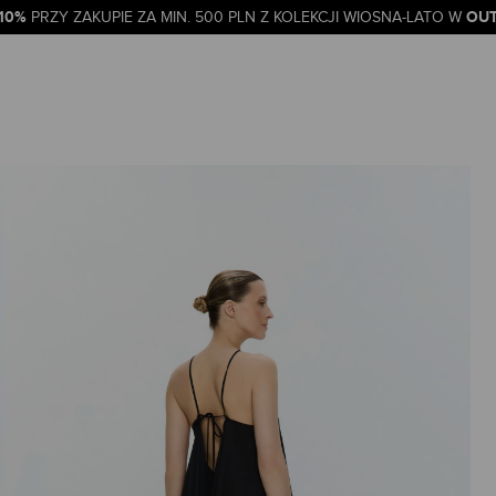
-10%
OUT
PRZY ZAKUPIE ZA MIN. 500 PLN Z KOLEKCJI WIOSNA-LATO W