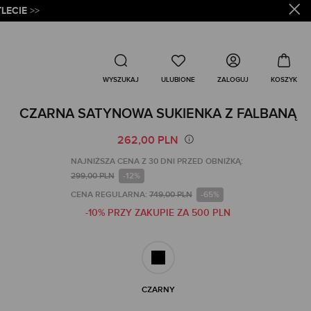
LECIE
>>
Wyszukaj
ZALOGUJ
WYSZUKAJ
CZARNA SATYNOWA SUKIENKA Z FALBANĄ
262,00 PLN
NAJNIŻSZA CENA Z 30 DNI PRZED OBNIŻKĄ:
299,00 PLN
-12%
CENA REGULARNA:
749,00 PLN
-65%
-10% PRZY ZAKUPIE ZA 500 PLN
CZARNY