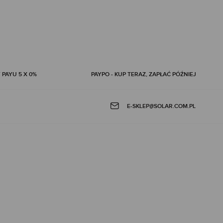
 PAYU 5 X 0%
PAYPO - KUP TERAZ, ZAPŁAĆ PÓŹNIEJ
E-SKLEP@SOLAR.COM.PL