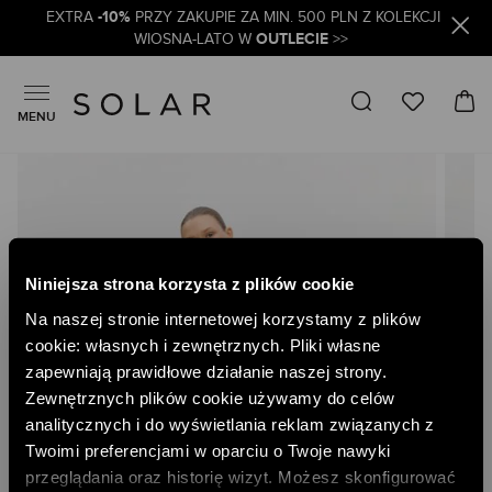
-10%
EXTRA
PRZY ZAKUPIE ZA MIN. 500 PLN Z KOLEKCJI
OUTLECIE
WIOSNA-LATO W
>>
MENU
Skip
to
the
end
of
the
Niniejsza strona korzysta z plików cookie
images
gallery
Na naszej stronie internetowej korzystamy z plików
cookie: własnych i zewnętrznych. Pliki własne
zapewniają prawidłowe działanie naszej strony.
Zewnętrznych plików cookie używamy do celów
analitycznych i do wyświetlania reklam związanych z
Twoimi preferencjami w oparciu o Twoje nawyki
przeglądania oraz historię wizyt. Możesz skonfigurować