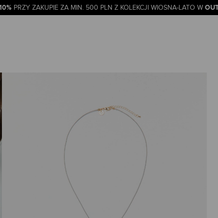
-10%
OUT
PRZY ZAKUPIE ZA MIN. 500 PLN Z KOLEKCJI WIOSNA-LATO W