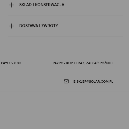
SKŁAD I KONSERWACJA
DOSTAWA I ZWROTY
 PAYU 5 X 0%
PAYPO - KUP TERAZ, ZAPŁAĆ PÓŹNIEJ
E-SKLEP@SOLAR.COM.PL