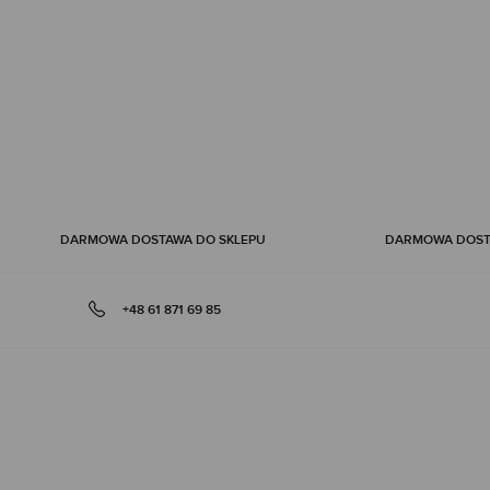
of
the
images
gallery
DARMOWA DOSTAWA DO SKLEPU
DARMOWA DOSTA
+48 61 871 69 85