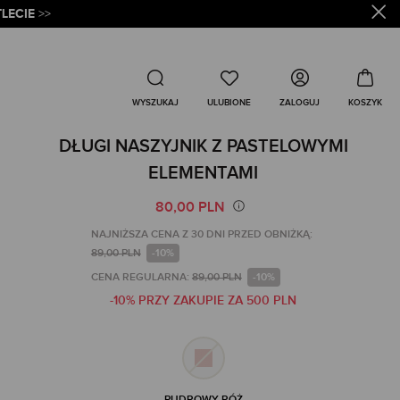
LECIE
>>
Wyszukaj
ZALOGUJ
WYSZUKAJ
DŁUGI NASZYJNIK Z PASTELOWYMI
ELEMENTAMI
80,00 PLN
NAJNIŻSZA CENA Z 30 DNI PRZED OBNIŻKĄ:
89,00 PLN
-10%
CENA REGULARNA:
89,00 PLN
-10%
-10% PRZY ZAKUPIE ZA 500 PLN
PUDROWY RÓŻ