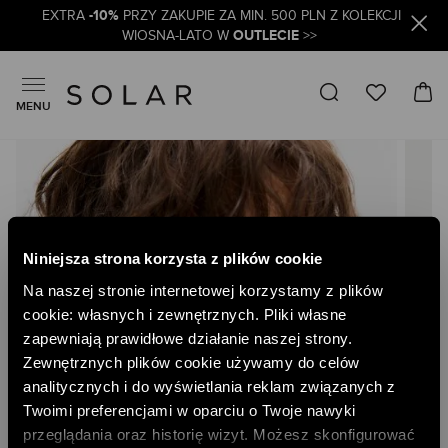
-10%
EXTRA
PRZY ZAKUPIE ZA MIN. 500 PLN Z KOLEKCJI
OUTLECIE
WIOSNA-LATO W
>>
MENU
Skip
to
the
end
of
the
Niniejsza strona korzysta z plików cookie
images
gallery
Na naszej stronie internetowej korzystamy z plików
cookie: własnych i zewnętrznych. Pliki własne
zapewniają prawidłowe działanie naszej strony.
Zewnętrznych plików cookie używamy do celów
analitycznych i do wyświetlania reklam związanych z
Twoimi preferencjami w oparciu o Twoje nawyki
przeglądania oraz historię wizyt. Możesz skonfigurować