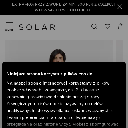
-10%
EXTRA
PRZY ZAKUPIE ZA MIN. 500 PLN Z KOLEKCJI
OUTLECIE
WIOSNA-LATO W
>>
MENU
Skip
to
the
end
of
the
Niniejsza strona korzysta z plików cookie
images
gallery
Na naszej stronie internetowej korzystamy z plików
cookie: własnych i zewnętrznych. Pliki własne
zapewniają prawidłowe działanie naszej strony.
Zewnętrznych plików cookie używamy do celów
analitycznych i do wyświetlania reklam związanych z
Twoimi preferencjami w oparciu o Twoje nawyki
przeglądania oraz historię wizyt. Możesz skonfigurować