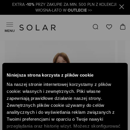
-10%
EXTRA
PRZY ZAKUPIE ZA MIN. 500 PLN Z KOLEKCJI
OUTLECIE
WIOSNA-LATO W
>>
MENU
Skip
to
the
end
of
the
Niniejsza strona korzysta z plików cookie
images
gallery
Na naszej stronie internetowej korzystamy z plików
cookie: własnych i zewnętrznych. Pliki własne
zapewniają prawidłowe działanie naszej strony.
Zewnętrznych plików cookie używamy do celów
analitycznych i do wyświetlania reklam związanych z
Twoimi preferencjami w oparciu o Twoje nawyki
przeglądania oraz historię wizyt. Możesz skonfigurować