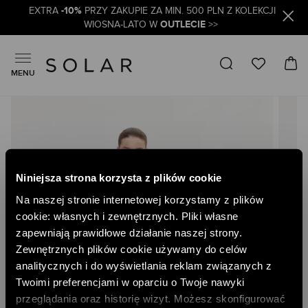
-10%
EXTRA
PRZY ZAKUPIE ZA MIN. 500 PLN Z KOLEKCJI
OUTLECIE
WIOSNA-LATO W
>>
MENU
Skip
to
the
end
of
the
Niniejsza strona korzysta z plików cookie
images
gallery
Na naszej stronie internetowej korzystamy z plików
cookie: własnych i zewnętrznych. Pliki własne
zapewniają prawidłowe działanie naszej strony.
Zewnętrznych plików cookie używamy do celów
analitycznych i do wyświetlania reklam związanych z
Twoimi preferencjami w oparciu o Twoje nawyki
przeglądania oraz historię wizyt. Możesz skonfigurować