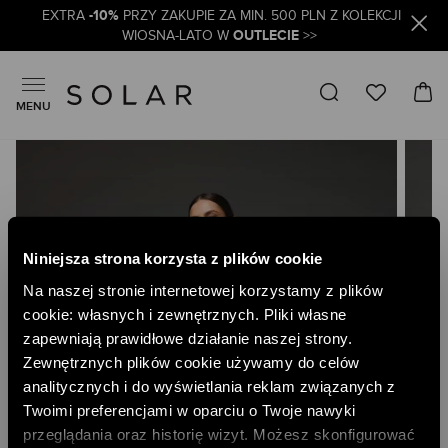
-10%
EXTRA
PRZY ZAKUPIE ZA MIN. 500 PLN Z KOLEKCJI
OUTLECIE
WIOSNA-LATO W
>>
MENU
Skip
to
the
end
of
the
Niniejsza strona korzysta z plików cookie
images
gallery
Na naszej stronie internetowej korzystamy z plików
cookie: własnych i zewnętrznych. Pliki własne
zapewniają prawidłowe działanie naszej strony.
Zewnętrznych plików cookie używamy do celów
analitycznych i do wyświetlania reklam związanych z
Twoimi preferencjami w oparciu o Twoje nawyki
przeglądania oraz historię wizyt. Możesz skonfigurować