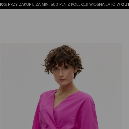
-10%
OUT
PRZY ZAKUPIE ZA MIN. 500 PLN Z KOLEKCJI WIOSNA-LATO W