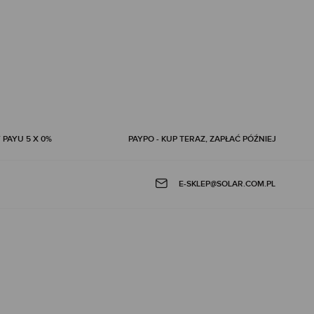
 PAYU 5 X 0%
PAYPO - KUP TERAZ, ZAPŁAĆ PÓŹNIEJ
E-SKLEP@SOLAR.COM.PL