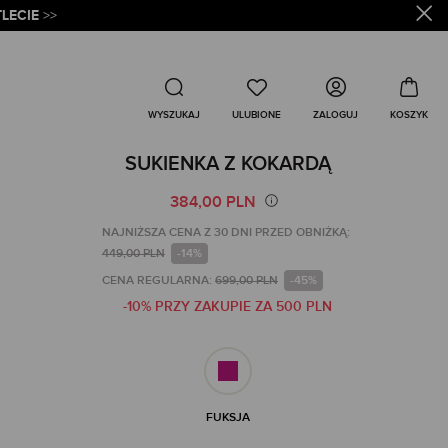
LECIE
>>
Wyszukaj
ZALOGUJ
WYSZUKAJ
SUKIENKA Z KOKARDĄ
384,00 PLN
NAJNIŻSZA CENA Z 30 DNI PRZED OBNIŻKĄ:
449,00 PLN
-14%
CENA REGULARNA:
699,00 PLN
-45%
-10% PRZY ZAKUPIE ZA 500 PLN
FUKSJA