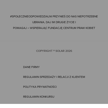
#SPOŁECZNIEODPOWIEDZIALNI
PRZYNIEŚ DO NAS NIEPOTRZEBNE
UBRANIA, DAJ IM DRUGIE ŻYCIE I
POMAGAJ – WSPIERAJĄC FUNDACJĘ CENTRUM PRAW KOBIET
COPYRIGHT ® SOLAR
2026
DANE FIRMY
REGULAMIN SPRZEDAŻY I RELACJI Z KLIENTEM
POLITYKA PRYWATNOŚCI
REGULAMIN KONKURSU
REGULAMIN PROMOCJI