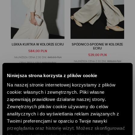
LEKKA KURTKA W KOLORZE ECRU
SPÓDNICO-SPODNIE W KOLORZE
ECRU
584,00 PLN
539,00 PLN
NAJNIŻSZA CENA Z 30 DNI:
649,00 PLN
NAJNIŻSZA CENA Z 30 DNI:
599,00 PLN
CENA REGULARNA:
649,00 PLN
CENA REGULARNA:
599,00 PLN
-10% PRZY ZAKUPIE ZA 500 PLN
-10% PRZY ZAKUPIE ZA 500 PLN
Niniejsza strona korzysta z plików cookie
Na naszej stronie internetowej korzystamy z plików
cookie: własnych i zewnętrznych. Pliki własne
zapewniają prawidłowe działanie naszej strony.
Zewnętrznych plików cookie używamy do celów
analitycznych i do wyświetlania reklam związanych z
Twoimi preferencjami w oparciu o Twoje nawyki
przeglądania oraz historię wizyt. Możesz skonfigurować