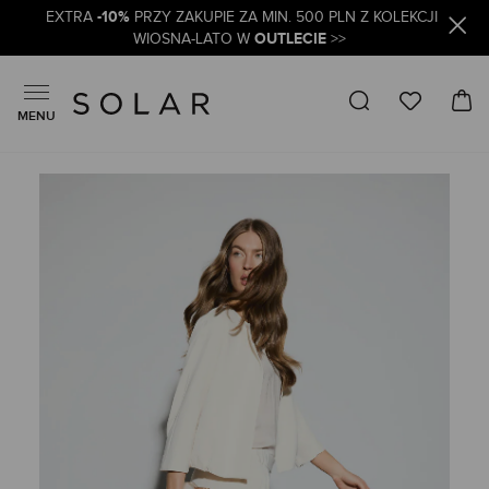
-10%
EXTRA
PRZY ZAKUPIE ZA MIN. 500 PLN Z KOLEKCJI
OUTLECIE
WIOSNA-LATO W
>>
MENU