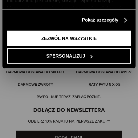
lub odrzucić pliki cookie, klikając ”Spersonalizuj”.
Możesz również zaakceptować wszystkie pliki cookie,
klikając przycisk „Zezwól na wszystkie”. Więcej
Pokaż szczegóły
informacji znajdziesz w naszej
Polityce Prywatności
.
ZEZWÓL NA WSZYSTKIE
SPERSONALIZUJ
DARMOWA DOSTAWA DO SKLEPU
DARMOWA DOSTAWA OD 499 ZŁ
DARMOWE ZWROTY
RATY PAYU 5 X 0%
PAYPO - KUP TERAZ, ZAPŁAĆ PÓŹNIEJ
DOŁĄCZ DO NEWSLETTERA
ODBIERZ 10% RABATU NA PIERWSZE ZAKUPY
DODAJ EMAIL