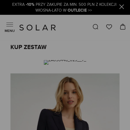
-10%
EXTRA
PRZY ZAKUPIE ZA MIN. 500 PLN Z KOLEKCJI
OUTLECIE
WIOSNA-LATO W
>>
MENU
KUP ZESTAW