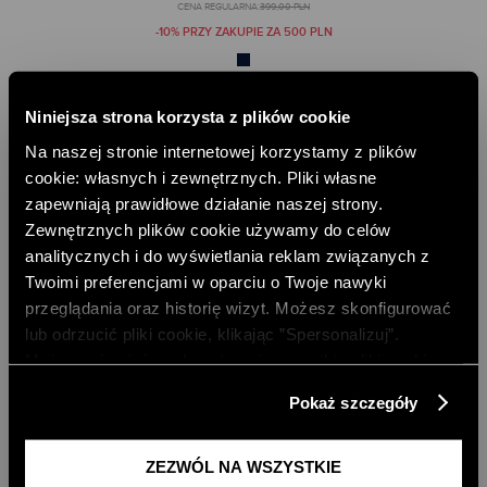
CENA REGULARNA:
399,00 PLN
-10% PRZY ZAKUPIE ZA 500 PLN
Niniejsza strona korzysta z plików cookie
Na naszej stronie internetowej korzystamy z plików
cookie: własnych i zewnętrznych. Pliki własne
zapewniają prawidłowe działanie naszej strony.
Zewnętrznych plików cookie używamy do celów
analitycznych i do wyświetlania reklam związanych z
Twoimi preferencjami w oparciu o Twoje nawyki
przeglądania oraz historię wizyt. Możesz skonfigurować
lub odrzucić pliki cookie, klikając ”Spersonalizuj”.
Możesz również zaakceptować wszystkie pliki cookie,
klikając przycisk „Zezwól na wszystkie”. Więcej
Pokaż szczegóły
informacji znajdziesz w naszej
Polityce Prywatności
.
DARMOWA DOSTAWA DO SKLEPU
DARMOWA DOSTAWA OD 499 ZŁ
ZEZWÓL NA WSZYSTKIE
DARMOWE ZWROTY
RATY PAYU 5 X 0%