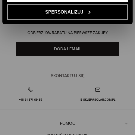
PAYPO - KUP TERAZ, ZAPŁAĆ PÓŹNIEJ
SPERSONALIZUJ
DOŁĄCZ DO NEWSLETTERA
ODBIERZ 10% RABATU NA PIERWSZE ZAKUPY
DODAJ EMAIL
SKONTAKTUJ SIĘ
+48 61 871 69 85
E-SKLEP@SOLAR.COM.PL
POMOC