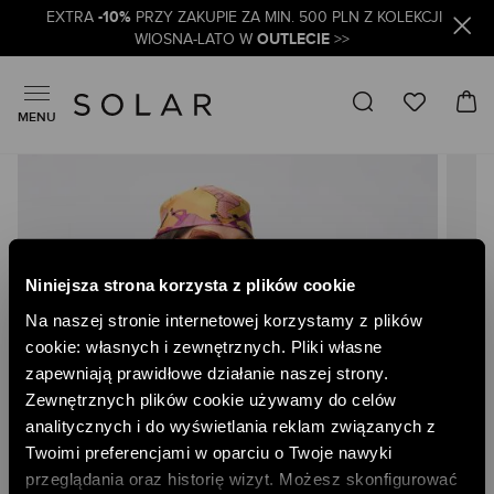
-10%
EXTRA
PRZY ZAKUPIE ZA MIN. 500 PLN Z KOLEKCJI
OUTLECIE
WIOSNA-LATO W
>>
MENU
Skip
to
the
end
of
the
Niniejsza strona korzysta z plików cookie
images
gallery
Na naszej stronie internetowej korzystamy z plików
cookie: własnych i zewnętrznych. Pliki własne
zapewniają prawidłowe działanie naszej strony.
Zewnętrznych plików cookie używamy do celów
analitycznych i do wyświetlania reklam związanych z
Twoimi preferencjami w oparciu o Twoje nawyki
przeglądania oraz historię wizyt. Możesz skonfigurować