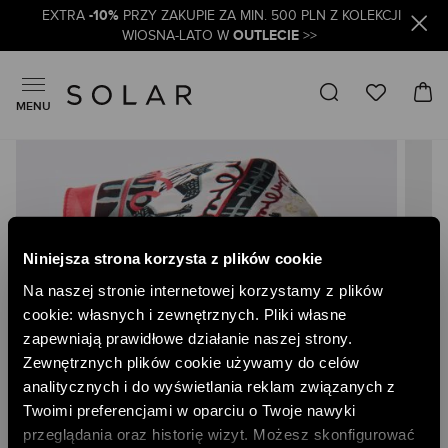
-10%
EXTRA
PRZY ZAKUPIE ZA MIN. 500 PLN Z KOLEKCJI
OUTLECIE
WIOSNA-LATO W
>>
MENU
Skip
to
the
end
of
the
Niniejsza strona korzysta z plików cookie
images
gallery
Na naszej stronie internetowej korzystamy z plików
cookie: własnych i zewnętrznych. Pliki własne
zapewniają prawidłowe działanie naszej strony.
Zewnętrznych plików cookie używamy do celów
analitycznych i do wyświetlania reklam związanych z
Twoimi preferencjami w oparciu o Twoje nawyki
przeglądania oraz historię wizyt. Możesz skonfigurować