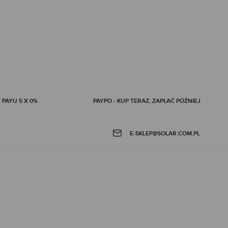
 PAYU 5 X 0%
PAYPO - KUP TERAZ, ZAPŁAĆ PÓŹNIEJ
E-SKLEP@SOLAR.COM.PL