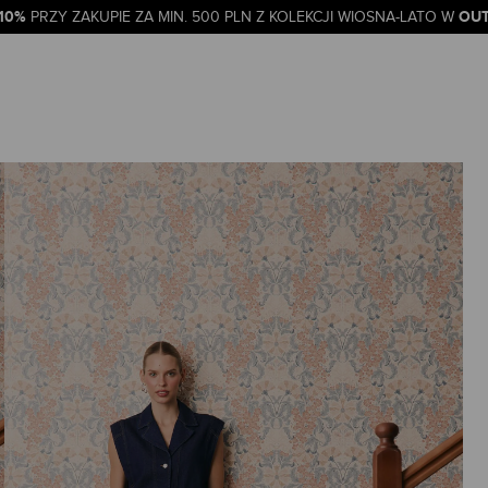
-10%
OUT
PRZY ZAKUPIE ZA MIN. 500 PLN Z KOLEKCJI WIOSNA-LATO W