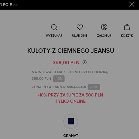
LECIE
>>
Wyszukaj
ZALOGUJ
WYSZUKAJ
KULOTY Z CIEMNEGO JEANSU
359,00 PLN
NAJNIŻSZA CENA Z 30 DNI PRZED OBNIŻKĄ:
399,00 PLN
-10%
CENA REGULARNA:
449,00 PLN
-20%
-10% PRZY ZAKUPIE ZA 500 PLN
TYLKO ONLINE
GRANAT