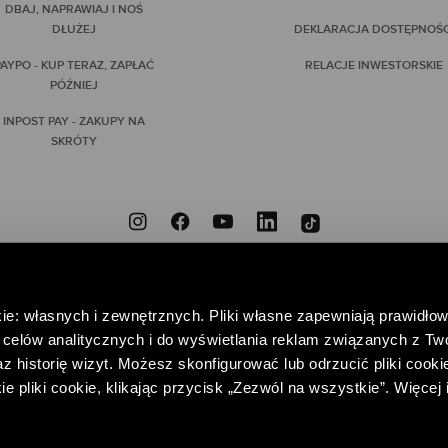
DBAJ, NAPRAWIAJ I NOŚ
DŁUŻEJ
DEKLARACJA DOSTĘPNOŚC
AYPO - KUP TERAZ, ZAPŁAĆ
RELACJE INWESTORSKIE
PÓŹNIEJ
INPOST PAY - ZAKUPY NA
SKRÓTY
ZNIEODPOWIEDZIALNI
PRZYNIEŚ DO NAS NIEPOTRZEBNE UBRANIA, DAJ IM DRUGIE
ie: własnych i zewnętrznych. Pliki własne zapewniają prawidłow
POMAGAJ – WSPIERAJĄC FUNDACJĘ CENTRUM PRAW KOBIET
celów analitycznych i do wyświetlania reklam związanych z Tw
 historię wizyt. Możesz skonfigurować lub odrzucić pliki cookie
pliki cookie, klikając przycisk „Zezwól na wszystkie”. Więcej 
EDAŻY I RELACJI Z KLIENTEM
POLITYKA PRYWATNOŚCI
REGULAMIN K