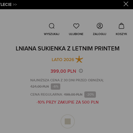
LECIE
>>
Wyszukaj
ZALOGUJ
WYSZUKAJ
LNIANA SUKIENKA Z LETNIM PRINTEM
399,00 PLN
NAJNIŻSZA CENA Z 30 DNI PRZED OBNIŻKĄ:
424,00 PLN
-6%
CENA REGULARNA:
499,00 PLN
-20%
-10% PRZY ZAKUPIE ZA 500 PLN