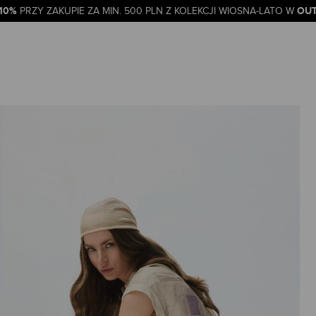
-10%
OUT
PRZY ZAKUPIE ZA MIN. 500 PLN Z KOLEKCJI WIOSNA-LATO W