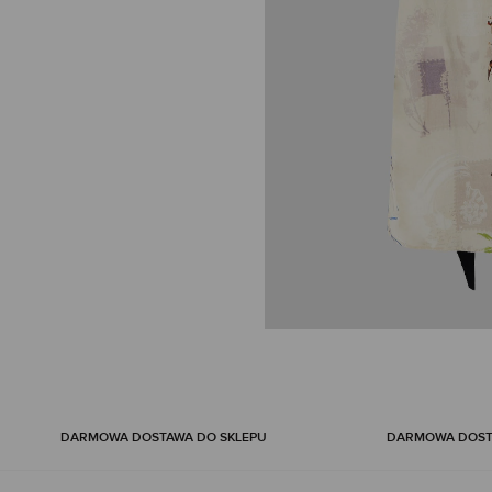
Skip
to
the
beginning
DARMOWA DOSTAWA DO SKLEPU
DARMOWA DOSTA
of
the
images