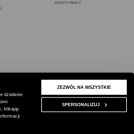
OFERTY PRACY
I
ZEZWÓL NA WSZYSTKIE
 ŻYCIE I
e działanie
oimi
SPERSONALIZUJ
, klikając
informacji
ONKURSU
REGULAMIN PROMOCJI
ENGLISH VERSION