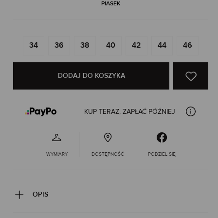
PIASEK
34
36
38
40
42
44
46
DODAJ DO KOSZYKA
KUP TERAZ, ZAPŁAĆ PÓŹNIEJ
WYMIARY
DOSTĘPNOŚĆ
PODZIEL SIĘ
OPIS