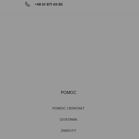
+48 61 871 69 85
gallery
POMOC
POMOC I KONTAKT
DOSTAWA
ZWROTY