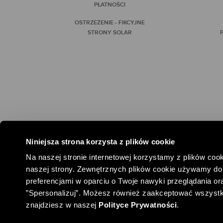
PŁATNOŚCI
OSTRZEŻENIE - FIKCYJNE
STRONY SOLAR
P
Niniejsza strona korzysta z plików cookie
#SPOŁEC
Na naszej stronie internetowej korzystamy z plików cook
naszej strony. Zewnętrznych plików cookie używamy do 
preferencjami w oparciu o Twoje nawyki przeglądania oraz
”Spersonalizuj”. Możesz również zaakceptować wszystkie 
znajdziesz w naszej
Polityce Prywatności
.
COPYRIGHT ® SOLAR
2026
DANE FIRMY
REGULAMIN SPRZ