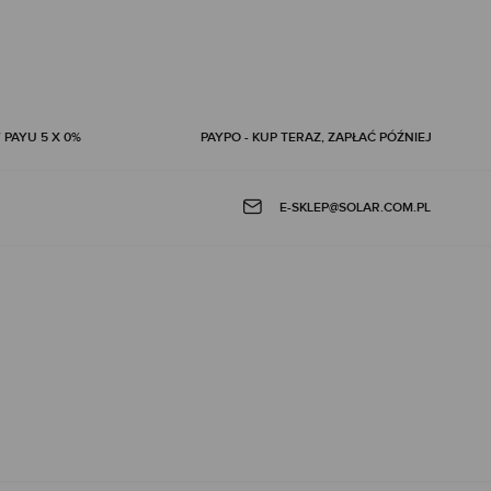
 PAYU 5 X 0%
PAYPO - KUP TERAZ, ZAPŁAĆ PÓŹNIEJ
E-SKLEP@SOLAR.COM.PL