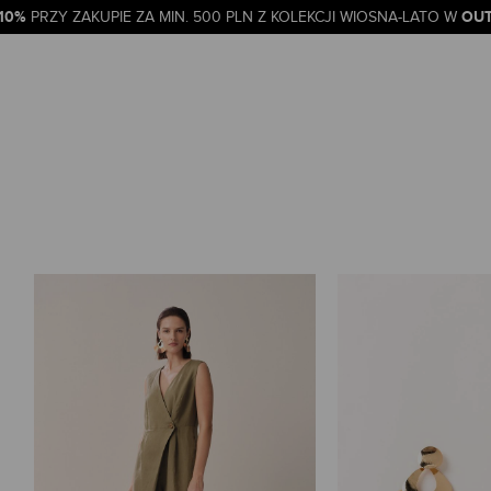
-10%
OUT
PRZY ZAKUPIE ZA MIN. 500 PLN Z KOLEKCJI WIOSNA-LATO W