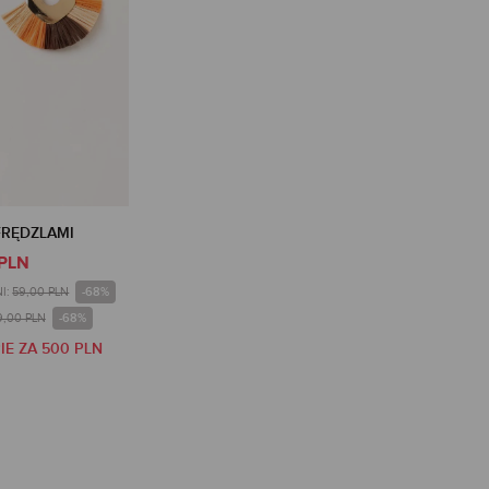
FRĘDZLAMI
 PLN
-68%
I:
59,00 PLN
-68%
9,00 PLN
IE ZA 500 PLN