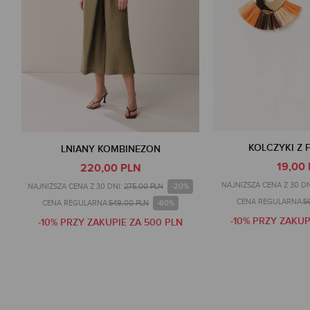
KOLCZYKI Z 
LNIANY KOMBINEZON
19,00
220,00 PLN
NAJNIŻSZA CENA Z 30 DN
-20%
NAJNIŻSZA CENA Z 30 DNI:
275,00 PLN
CENA REGULARNA:
5
-60%
CENA REGULARNA:
549,00 PLN
-10% PRZY ZAKUP
-10% PRZY ZAKUPIE ZA 500 PLN