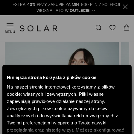
-10%
EXTRA
PRZY ZAKUPIE ZA MIN. 500 PLN Z KOLEKCJI
OUTLECIE
WIOSNA-LATO W
>>
MENU
Skip
to
the
end
of
the
Niniejsza strona korzysta z plików cookie
images
gallery
Na naszej stronie internetowej korzystamy z plików
cookie: własnych i zewnętrznych. Pliki własne
zapewniają prawidłowe działanie naszej strony.
Zewnętrznych plików cookie używamy do celów
analitycznych i do wyświetlania reklam związanych z
Twoimi preferencjami w oparciu o Twoje nawyki
przeglądania oraz historię wizyt. Możesz skonfigurować