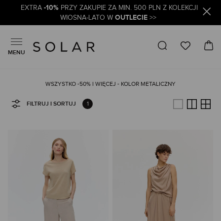
-10%
EXTRA
PRZY ZAKUPIE ZA MIN. 500 PLN Z KOLEKCJI
OUTLECIE
WIOSNA-LATO W
>>
MENU
WSZYSTKO -50% I WIĘCEJ - KOLOR METALICZNY
1
FILTRUJ I SORTUJ