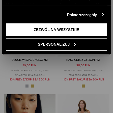
Możesz również zaakceptować wszystkie pliki cookie,
klikając przycisk „Zezwól na wszystkie”. Więcej
Pokaż szczegóły
informacji znajdziesz w naszej
Polityce Prywatności
.
ZEZWÓL NA WSZYSTKIE
SPERSONALIZUJ
DŁUGIE WISZĄCE KOLCZYKI
NASZYJNIK Z CYRKONIAMI
19,00 PLN
28,00 PLN
NAJNIŻSZA CENA Z 30 DNI:
29,00 PLN
NAJNIŻSZA CENA Z 30 DNI:
39,00 PLN
CENA REGULARNA:
79,00 PLN
CENA REGULARNA:
79,00 PLN
-10% PRZY ZAKUPIE ZA 500 PLN
-10% PRZY ZAKUPIE ZA 500 PLN