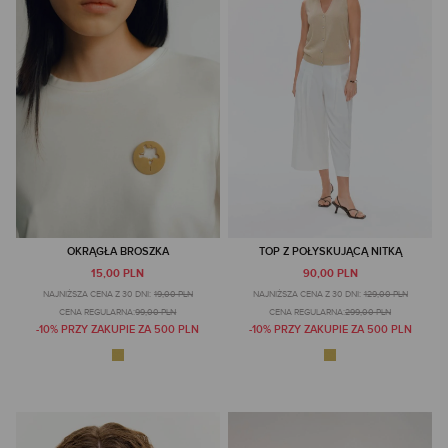
OKRĄGŁA BROSZKA
TOP Z POŁYSKUJĄCĄ NITKĄ
15,00 PLN
90,00 PLN
NAJNIŻSZA CENA Z 30 DNI:
19,00 PLN
NAJNIŻSZA CENA Z 30 DNI:
129,00 PLN
CENA REGULARNA:
99,00 PLN
CENA REGULARNA:
299,00 PLN
-10% PRZY ZAKUPIE ZA 500 PLN
-10% PRZY ZAKUPIE ZA 500 PLN