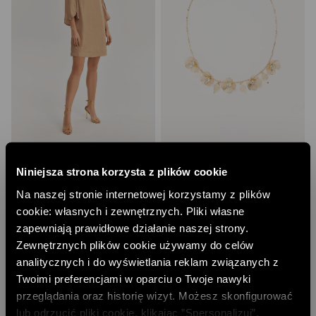
SUKIENKA Z POŁYSKUJĄCEJ TKANINY
NASZYJNIK Z KWIATAMI
Niniejsza strona korzysta z plików cookie
162,00 PLN
50,00 PLN
NAJNIŻSZA CENA Z 30 DNI:
229,00 PLN
NAJNIŻSZA CENA Z 30 DNI:
59,00 PLN
Na naszej stronie internetowej korzystamy z plików
CENA REGULARNA:
649,00 PLN
CENA REGULARNA:
99,00 PLN
cookie: własnych i zewnętrznych. Pliki własne
-10% PRZY ZAKUPIE ZA 500 PLN
-10% PRZY ZAKUPIE ZA 500 PLN
zapewniają prawidłowe działanie naszej strony.
Zewnętrznych plików cookie używamy do celów
analitycznych i do wyświetlania reklam związanych z
Twoimi preferencjami w oparciu o Twoje nawyki
przeglądania oraz historię wizyt. Możesz skonfigurować
lub odrzucić pliki cookie, klikając ”Spersonalizuj”.