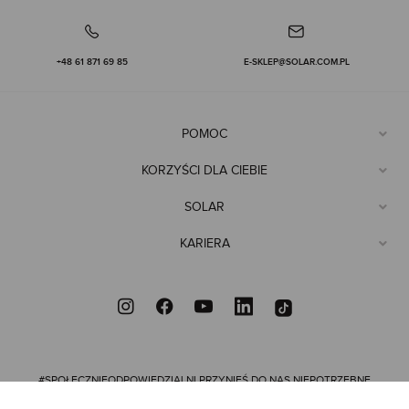
+48 61 871 69 85
E-SKLEP@SOLAR.COM.PL
POMOC
KORZYŚCI DLA CIEBIE
SOLAR
KARIERA
#SPOŁECZNIEODPOWIEDZIALNI
PRZYNIEŚ DO NAS NIEPOTRZEBNE
UBRANIA, DAJ IM DRUGIE ŻYCIE I