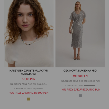
NASZYJNIK Z POŁYSKUJĄCYMI
CEKINOWA SUKIENKA MIDI
KORALIKAMI
199,00 PLN
50,00 PLN
NAJNIŻSZA CENA Z 30 DNI:
228,00 PLN
NAJNIŻSZA CENA Z 30 DNI:
59,00 PLN
CENA REGULARNA:
569,00 PLN
CENA REGULARNA:
99,00 PLN
-10% PRZY ZAKUPIE ZA 500 PLN
-10% PRZY ZAKUPIE ZA 500 PLN