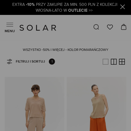
-10%
EXTRA
PRZY ZAKUPIE ZA MIN. 500 PLN Z KOLEKCJI
OUTLECIE
WIOSNA-LATO W
>>
MENU
WSZYSTKO -50% I WIĘCEJ - KOLOR POMARAŃCZOWY
1
FILTRUJ I SORTUJ