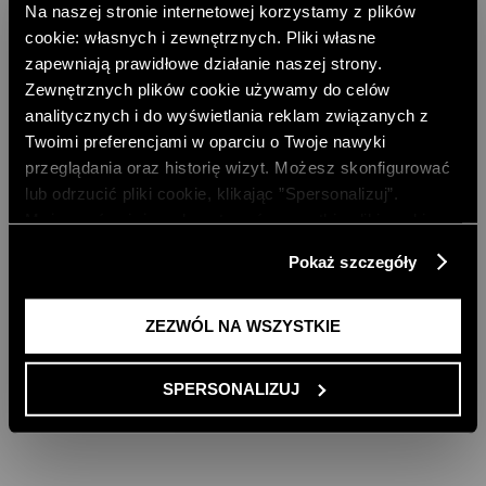
Na naszej stronie internetowej korzystamy z plików
cookie: własnych i zewnętrznych. Pliki własne
zapewniają prawidłowe działanie naszej strony.
Zewnętrznych plików cookie używamy do celów
analitycznych i do wyświetlania reklam związanych z
Twoimi preferencjami w oparciu o Twoje nawyki
przeglądania oraz historię wizyt. Możesz skonfigurować
DZIANINOWA BLUZKA
lub odrzucić pliki cookie, klikając ”Spersonalizuj”.
148,00 PLN
Możesz również zaakceptować wszystkie pliki cookie,
NAJNIŻSZA CENA Z 30 DNI:
199,00 PLN
klikając przycisk „Zezwól na wszystkie”. Więcej
CENA REGULARNA:
329,00 PLN
Pokaż szczegóły
-10% PRZY ZAKUPIE ZA 500 PLN
informacji znajdziesz w naszej
Polityce Prywatności
.
ZEZWÓL NA WSZYSTKIE
SPERSONALIZUJ