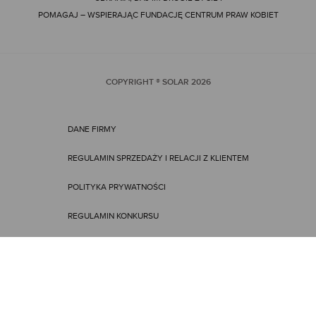
POMAGAJ – WSPIERAJĄC FUNDACJĘ CENTRUM PRAW KOBIET
COPYRIGHT ® SOLAR
2026
DANE FIRMY
REGULAMIN SPRZEDAŻY I RELACJI Z KLIENTEM
POLITYKA PRYWATNOŚCI
REGULAMIN KONKURSU
REGULAMIN PROMOCJI
ENGLISH VERSION