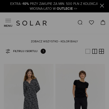
-10%
EXTRA
PRZY ZAKUPIE ZA MIN. 500 PLN Z KOLEKCJI
OUTLECIE
WIOSNA-LATO W
>>
MENU
ZOBACZ WSZYSTKO - KOLOR BIAŁY
1
FILTRUJ I SORTUJ