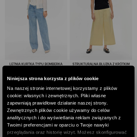
LETNIA KURTKA TYPU BOMBERKA
STRUKTURALNA BLUZKA Z KRÓTKIM
RĘKAWEM
181,00 PLN
150,00 PLN
NAJNIŻSZA CENA Z 30 DNI:
229,00 PLN
Niniejsza strona korzysta z plików cookie
NAJNIŻSZA CENA Z 30 DNI:
199,00 PLN
CENA REGULARNA:
329,00 PLN
CENA REGULARNA:
299,00 PLN
Na naszej stronie internetowej korzystamy z plików
-10% PRZY ZAKUPIE ZA 500 PLN
-10% PRZY ZAKUPIE ZA 500 PLN
cookie: własnych i zewnętrznych. Pliki własne
zapewniają prawidłowe działanie naszej strony.
Zewnętrznych plików cookie używamy do celów
analitycznych i do wyświetlania reklam związanych z
Twoimi preferencjami w oparciu o Twoje nawyki
przeglądania oraz historię wizyt. Możesz skonfigurować