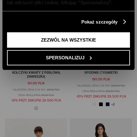
lub odrzucić pliki cookie, klikając ”Spersonalizuj”.
Możesz również zaakceptować wszystkie pliki cookie,
klikając przycisk „Zezwól na wszystkie”. Więcej
Pokaż szczegóły
informacji znajdziesz w naszej
Polityce Prywatności
.
ZEZWÓL NA WSZYSTKIE
SPERSONALIZUJ
KOLCZYKI KWIATY Z PERŁOWĄ
SPODNIE CYGARETKI
ZAWIESZKĄ
181,00 PLN
40,00 PLN
NAJNIŻSZA CENA Z 30 DNI:
229,00 PLN
NAJNIŻSZA CENA Z 30 DNI:
49,00 PLN
CENA REGULARNA:
329,00 PLN
CENA REGULARNA:
99,00 PLN
-10% PRZY ZAKUPIE ZA 500 PLN
-10% PRZY ZAKUPIE ZA 500 PLN