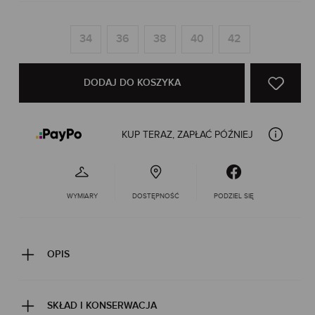
34
36
38
40
42
DODAJ DO KOSZYKA
KUP TERAZ, ZAPŁAĆ PÓŹNIEJ
WYMIARY
DOSTĘPNOŚĆ
PODZIEL SIĘ
OPIS
SKŁAD I KONSERWACJA