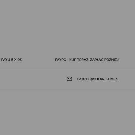
 PAYU 5 X 0%
PAYPO - KUP TERAZ, ZAPŁAĆ PÓŹNIEJ
E-SKLEP@SOLAR.COM.PL