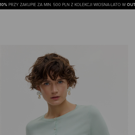
-10%
OUT
PRZY ZAKUPIE ZA MIN. 500 PLN Z KOLEKCJI WIOSNA-LATO W