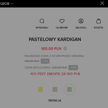
LECIE
>>
Wyszukaj
ZALOGUJ
WYSZUKAJ
PASTELOWY KARDIGAN
165,00 PLN
NAJNIŻSZA CENA Z 30 DNI PRZED OBNIŻKĄ:
199,00 PLN
-17%
CENA REGULARNA:
329,00 PLN
-50%
-10% PRZY ZAKUPIE ZA 500 PLN
PISTACJA