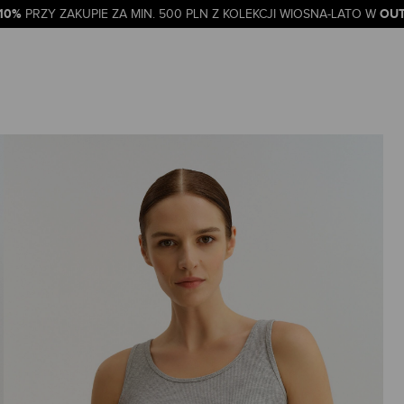
-10%
OUT
PRZY ZAKUPIE ZA MIN. 500 PLN Z KOLEKCJI WIOSNA-LATO W