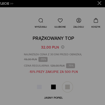
LECIE
>>
Wyszukaj
ZALOGUJ
WYSZUKAJ
PRĄŻKOWANY TOP
32,00 PLN
NAJNIŻSZA CENA Z 30 DNI PRZED OBNIŻKĄ:
49,00 PLN
-35%
CENA REGULARNA:
129,00 PLN
-75%
-10% PRZY ZAKUPIE ZA 500 PLN
JASNY POPIEL