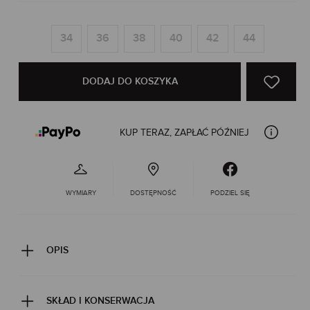
34
36
38
40
42
44
DODAJ DO KOSZYKA
KUP TERAZ, ZAPŁAĆ PÓŹNIEJ
WYMIARY
DOSTĘPNOŚĆ
PODZIEL SIĘ
OPIS
SKŁAD I KONSERWACJA