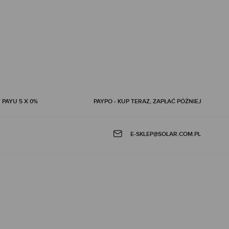
 PAYU 5 X 0%
PAYPO - KUP TERAZ, ZAPŁAĆ PÓŹNIEJ
E-SKLEP@SOLAR.COM.PL