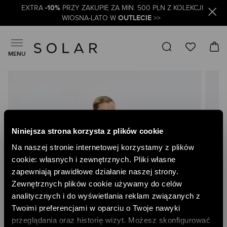
-10%
EXTRA
PRZY ZAKUPIE ZA MIN. 500 PLN Z KOLEKCJI
OUTLECIE
WIOSNA-LATO W
>>
MENU
Skip
to
the
end
of
the
Niniejsza strona korzysta z plików cookie
images
gallery
Na naszej stronie internetowej korzystamy z plików
cookie: własnych i zewnętrznych. Pliki własne
zapewniają prawidłowe działanie naszej strony.
Zewnętrznych plików cookie używamy do celów
analitycznych i do wyświetlania reklam związanych z
Twoimi preferencjami w oparciu o Twoje nawyki
przeglądania oraz historię wizyt. Możesz skonfigurować