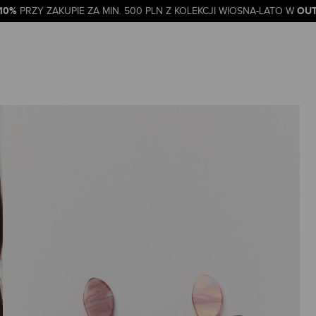
-10%
OUT
PRZY ZAKUPIE ZA MIN. 500 PLN Z KOLEKCJI WIOSNA-LATO W