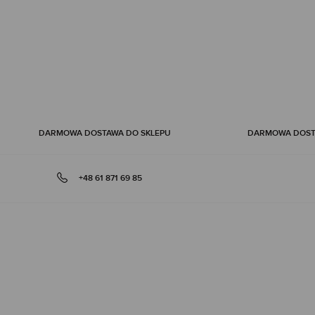
of
the
images
gallery
DARMOWA DOSTAWA DO SKLEPU
DARMOWA DOSTA
+48 61 871 69 85