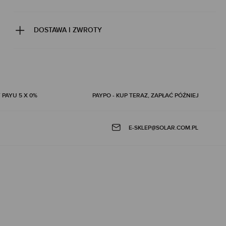
DOSTAWA I ZWROTY
 PAYU 5 X 0%
PAYPO - KUP TERAZ, ZAPŁAĆ PÓŹNIEJ
E-SKLEP@SOLAR.COM.PL