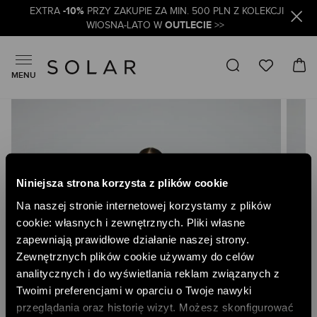
-10%
EXTRA
PRZY ZAKUPIE ZA MIN. 500 PLN Z KOLEKCJI
OUTLECIE
WIOSNA-LATO W
>>
MENU
Skip
to
the
end
of
the
Niniejsza strona korzysta z plików cookie
images
gallery
Na naszej stronie internetowej korzystamy z plików
cookie: własnych i zewnętrznych. Pliki własne
zapewniają prawidłowe działanie naszej strony.
Zewnętrznych plików cookie używamy do celów
analitycznych i do wyświetlania reklam związanych z
Twoimi preferencjami w oparciu o Twoje nawyki
przeglądania oraz historię wizyt. Możesz skonfigurować