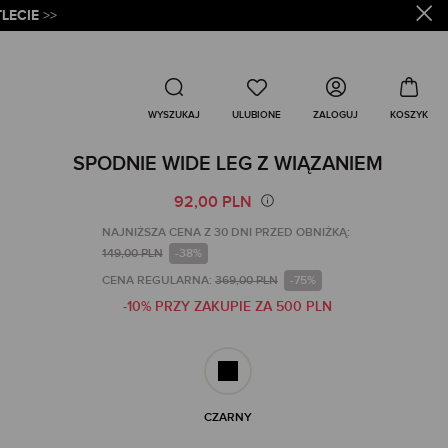
LECIE
>>
Wyszukaj
ZALOGUJ
WYSZUKAJ
SPODNIE WIDE LEG Z WIĄZANIEM
92,00 PLN
NAJNIŻSZA CENA Z 30 DNI PRZED OBNIŻKĄ:
149,00 PLN
-38%
CENA REGULARNA:
369,00 PLN
-75%
-10% PRZY ZAKUPIE ZA 500 PLN
CZARNY