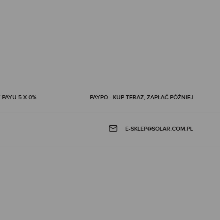
 PAYU 5 X 0%
PAYPO - KUP TERAZ, ZAPŁAĆ PÓŹNIEJ
E-SKLEP@SOLAR.COM.PL