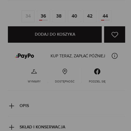
34
36
38
40
42
44
DODAJ DO KOSZYKA
KUP TERAZ, ZAPŁAĆ PÓŹNIEJ
WYMIARY
DOSTĘPNOŚĆ
PODZIEL SIĘ
OPIS
SKŁAD I KONSERWACJA