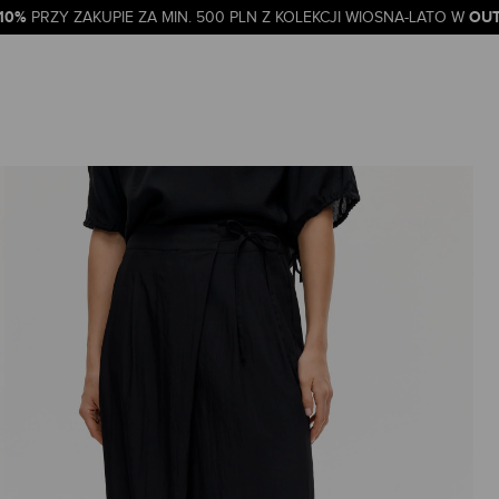
-10%
OUT
PRZY ZAKUPIE ZA MIN. 500 PLN Z KOLEKCJI WIOSNA-LATO W