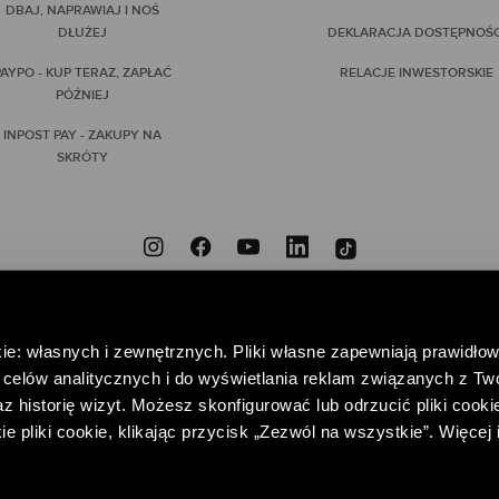
DBAJ, NAPRAWIAJ I NOŚ
DŁUŻEJ
DEKLARACJA DOSTĘPNOŚC
AYPO - KUP TERAZ, ZAPŁAĆ
RELACJE INWESTORSKIE
PÓŹNIEJ
INPOST PAY - ZAKUPY NA
SKRÓTY
ZNIEODPOWIEDZIALNI
PRZYNIEŚ DO NAS NIEPOTRZEBNE UBRANIA, DAJ IM DRUGIE
ie: własnych i zewnętrznych. Pliki własne zapewniają prawidłow
POMAGAJ – WSPIERAJĄC FUNDACJĘ CENTRUM PRAW KOBIET
celów analitycznych i do wyświetlania reklam związanych z Tw
 historię wizyt. Możesz skonfigurować lub odrzucić pliki cookie
pliki cookie, klikając przycisk „Zezwól na wszystkie”. Więcej 
EDAŻY I RELACJI Z KLIENTEM
POLITYKA PRYWATNOŚCI
REGULAMIN K