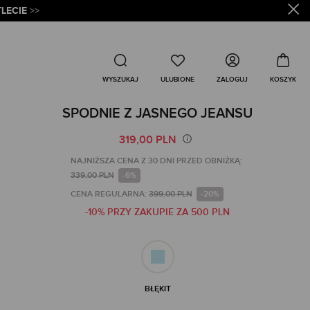
LECIE
>>
Wyszukaj
ZALOGUJ
WYSZUKAJ
SPODNIE Z JASNEGO JEANSU
319,00 PLN
NAJNIŻSZA CENA Z 30 DNI PRZED OBNIŻKĄ:
339,00 PLN
-6%
CENA REGULARNA:
399,00 PLN
-20%
-10% PRZY ZAKUPIE ZA 500 PLN
BŁĘKIT