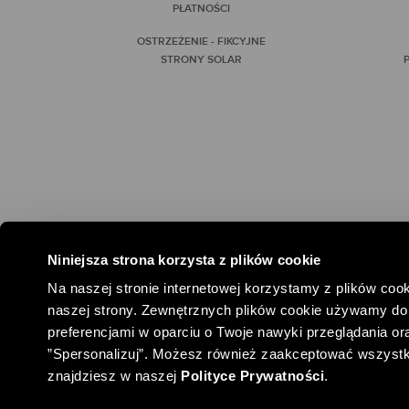
PŁATNOŚCI
OSTRZEŻENIE - FIKCYJNE
STRONY SOLAR
P
Niniejsza strona korzysta z plików cookie
#SPOŁEC
Na naszej stronie internetowej korzystamy z plików cook
naszej strony. Zewnętrznych plików cookie używamy do 
preferencjami w oparciu o Twoje nawyki przeglądania oraz
”Spersonalizuj”. Możesz również zaakceptować wszystkie 
znajdziesz w naszej
Polityce Prywatności
.
COPYRIGHT ® SOLAR
2026
DANE FIRMY
REGULAMIN SPRZ