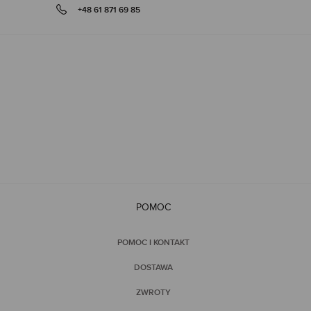
+48 61 871 69 85
gallery
POMOC
POMOC I KONTAKT
DOSTAWA
ZWROTY