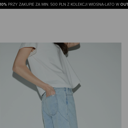
-10%
OUT
PRZY ZAKUPIE ZA MIN. 500 PLN Z KOLEKCJI WIOSNA-LATO W