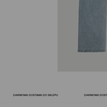
Skip
to
the
beginning
DARMOWA DOSTAWA DO SKLEPU
DARMOWA DOSTA
of
the
images