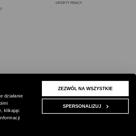
OFERTY PRACY
I
ZEZWÓL NA WSZYSTKIE
 ŻYCIE I
e działanie
oimi
SPERSONALIZUJ
, klikając
informacji
ONKURSU
REGULAMIN PROMOCJI
ENGLISH VERSION