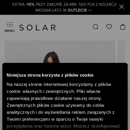
-10%
EXTRA
PRZY ZAKUPIE ZA MIN. 500 PLN Z KOLEKCJI
OUTLECIE
WIOSNA-LATO W
>>
MENU
Skip
to
the
end
of
the
Niniejsza strona korzysta z plików cookie
images
gallery
Na naszej stronie internetowej korzystamy z plików
cookie: własnych i zewnętrznych. Pliki własne
zapewniają prawidłowe działanie naszej strony.
Zewnętrznych plików cookie używamy do celów
analitycznych i do wyświetlania reklam związanych z
Twoimi preferencjami w oparciu o Twoje nawyki
przeglądania oraz historię wizyt. Możesz skonfigurować