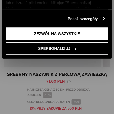
lub odrzucić pliki cookie, klikając ”Spersonalizuj”.
Możesz również zaakceptować wszystkie pliki cookie,
klikając przycisk „Zezwól na wszystkie”. Więcej
Pokaż szczegóły
informacji znajdziesz w naszej
Polityce Prywatności
.
ZEZWÓL NA WSZYSTKIE
SPERSONALIZUJ
Skip
SREBRNY NASZYJNIK Z PERŁOWĄ ZAWIESZKĄ
to
71,00 PLN
the
beginning
NAJNIŻSZA CENA Z 30 DNI PRZED OBNIŻKĄ:
of
79,00 PLN
-10%
the
CENA REGULARNA:
79,00 PLN
-10%
images
-10% PRZY ZAKUPIE ZA 500 PLN
gallery