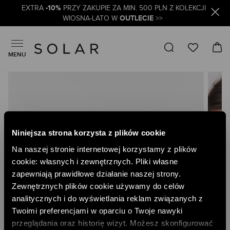
-10%
EXTRA
PRZY ZAKUPIE ZA MIN. 500 PLN Z KOLEKCJI
OUTLECIE
WIOSNA-LATO W
>>
MENU
Skip
to
the
end
of
the
Niniejsza strona korzysta z plików cookie
images
gallery
Na naszej stronie internetowej korzystamy z plików
cookie: własnych i zewnętrznych. Pliki własne
zapewniają prawidłowe działanie naszej strony.
Zewnętrznych plików cookie używamy do celów
analitycznych i do wyświetlania reklam związanych z
Twoimi preferencjami w oparciu o Twoje nawyki
przeglądania oraz historię wizyt. Możesz skonfigurować