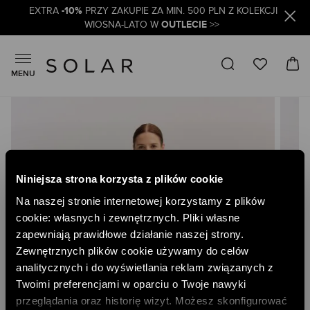
-10%
EXTRA
PRZY ZAKUPIE ZA MIN. 500 PLN Z KOLEKCJI
OUTLECIE
WIOSNA-LATO W
>>
MENU
Skip
to
the
end
of
the
Niniejsza strona korzysta z plików cookie
images
gallery
Na naszej stronie internetowej korzystamy z plików
cookie: własnych i zewnętrznych. Pliki własne
zapewniają prawidłowe działanie naszej strony.
Zewnętrznych plików cookie używamy do celów
analitycznych i do wyświetlania reklam związanych z
Twoimi preferencjami w oparciu o Twoje nawyki
przeglądania oraz historię wizyt. Możesz skonfigurować