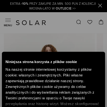
-10%
EXTRA
PRZY ZAKUPIE ZA MIN. 500 PLN Z KOLEKCJI
OUTLECIE
WIOSNA-LATO W
>>
MENU
Skip
to
the
end
of
the
Niniejsza strona korzysta z plików cookie
images
gallery
Na naszej stronie internetowej korzystamy z plików
cookie: własnych i zewnętrznych. Pliki własne
zapewniają prawidłowe działanie naszej strony.
Zewnętrznych plików cookie używamy do celów
analitycznych i do wyświetlania reklam związanych z
Twoimi preferencjami w oparciu o Twoje nawyki
przeglądania oraz historię wizyt. Możesz skonfigurować