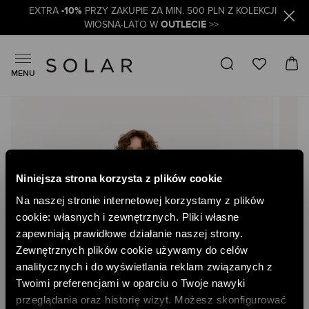
-10%
EXTRA
PRZY ZAKUPIE ZA MIN. 500 PLN Z KOLEKCJI
OUTLECIE
WIOSNA-LATO W
>>
MENU
Skip
to
the
end
of
the
Niniejsza strona korzysta z plików cookie
images
gallery
Na naszej stronie internetowej korzystamy z plików
cookie: własnych i zewnętrznych. Pliki własne
zapewniają prawidłowe działanie naszej strony.
Zewnętrznych plików cookie używamy do celów
analitycznych i do wyświetlania reklam związanych z
Twoimi preferencjami w oparciu o Twoje nawyki
przeglądania oraz historię wizyt. Możesz skonfigurować