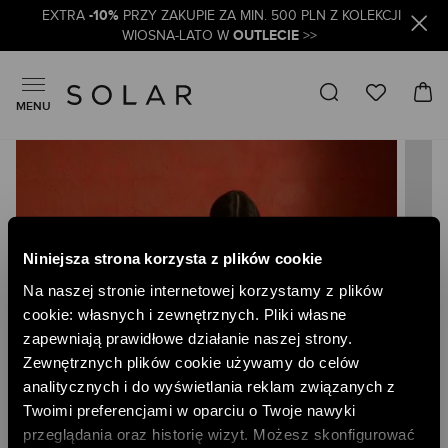
-10%
EXTRA
PRZY ZAKUPIE ZA MIN. 500 PLN Z KOLEKCJI
OUTLECIE
WIOSNA-LATO W
>>
MENU
Skip
to
the
end
of
the
Niniejsza strona korzysta z plików cookie
images
gallery
Na naszej stronie internetowej korzystamy z plików
cookie: własnych i zewnętrznych. Pliki własne
zapewniają prawidłowe działanie naszej strony.
Zewnętrznych plików cookie używamy do celów
analitycznych i do wyświetlania reklam związanych z
Twoimi preferencjami w oparciu o Twoje nawyki
przeglądania oraz historię wizyt. Możesz skonfigurować