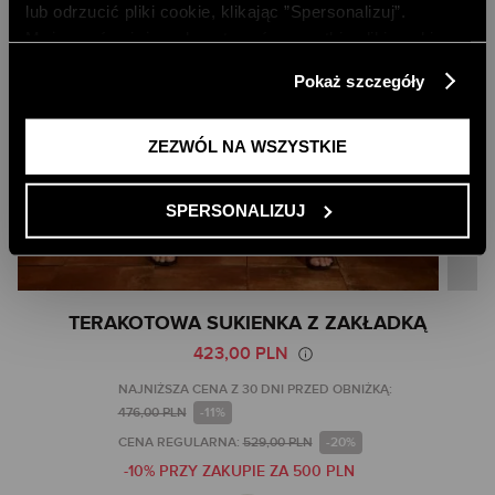
lub odrzucić pliki cookie, klikając ”Spersonalizuj”.
Możesz również zaakceptować wszystkie pliki cookie,
klikając przycisk „Zezwól na wszystkie”. Więcej
Pokaż szczegóły
informacji znajdziesz w naszej
Polityce Prywatności
.
ZEZWÓL NA WSZYSTKIE
SPERSONALIZUJ
Skip
TERAKOTOWA SUKIENKA Z ZAKŁADKĄ
to
423,00 PLN
the
beginning
NAJNIŻSZA CENA Z 30 DNI PRZED OBNIŻKĄ:
of
476,00 PLN
-11%
the
CENA REGULARNA:
529,00 PLN
-20%
images
-10% PRZY ZAKUPIE ZA 500 PLN
gallery